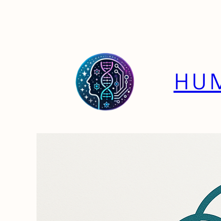
Sari
la
conținut
HUM