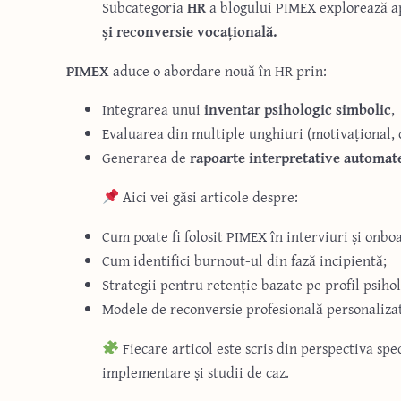
Subcategoria
HR
a blogului PIMEX explorează ap
și reconversie vocațională.
PIMEX
aduce o abordare nouă în HR prin:
Integrarea unui
inventar psihologic simbolic
,
Evaluarea din multiple unghiuri (motivațional, 
Generarea de
rapoarte interpretative automat
Aici vei găsi articole despre:
Cum poate fi folosit PIMEX în interviuri și onbo
Cum identifici burnout-ul din fază incipientă;
Strategii pentru retenție bazate pe profil psihol
Modele de reconversie profesională personaliza
Fiecare articol este scris din perspectiva sp
implementare și studii de caz.