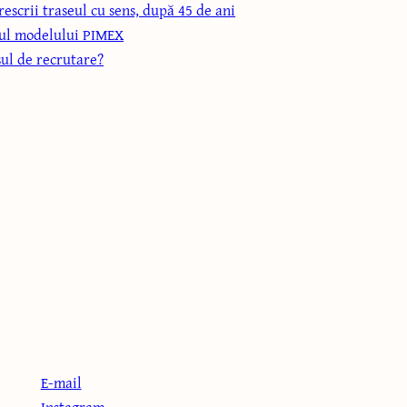
escrii traseul cu sens, după 45 de ani
rul modelului PIMEX
ul de recrutare?
CONTACT
E-mail
Instagram