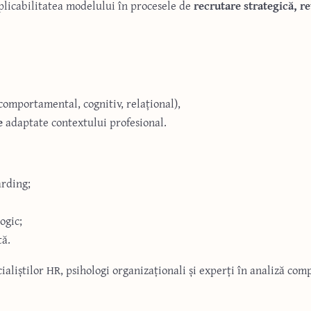
licabilitatea modelului în procesele de
recrutare strategică, r
comportamental, cognitiv, relațional),
e
adaptate contextului profesional.
arding;
ogic;
tă.
ecialiștilor HR, psihologi organizaționali și experți în analiză c