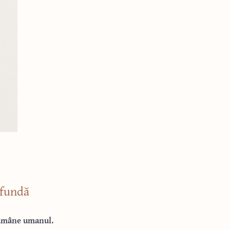
ofundă
rămâne umanul.