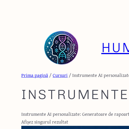
Sari
la
conținut
HUM
Prima pagină
/
Cursuri
/ Instrumente AI personalizat
INSTRUMENTE
Instrumente AI personalizate: Generatoare de rapoarte 
Afișez singurul rezultat