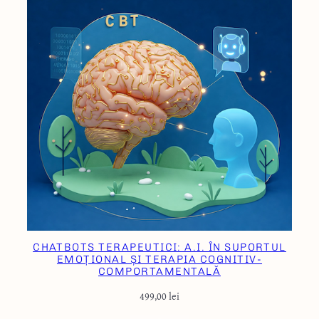
CHATBOTS TERAPEUTICI: A.I. ÎN SUPORTUL
EMOȚIONAL ȘI TERAPIA COGNITIV-
COMPORTAMENTALĂ
499,00
lei